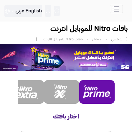
تخطي إلى المحتوى الرئيسي
English
عربي
باقات Nitro للموبايل انترنت
)
(
شخصي
-
موبايل
-
باقات Nitro للموبايل انترنت
اختار باقتك