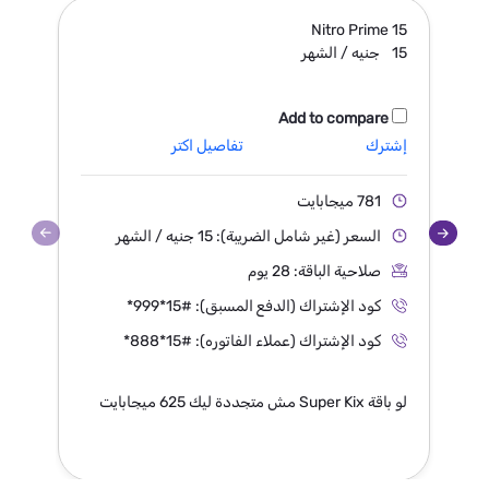
9
Nitro Prime
15
15
جنيه / الشهر
9
Add to compare
إشترك
تفاصيل اكتر
إ
781 ميجابايت
السعر (غير شامل الضريبة): 15 جنيه / الشهر
صلاحية الباقة: 28 يوم
كود الإشتراك (الدفع المسبق):
*999*15#
كود الإشتراك (عملاء الفاتوره):
*888*15#
لو باقة Super Kix مش متجددة ليك 625 ميجابايت
لو باقة x