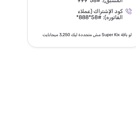
المسبق):
*999*58#
ا
كود الإشتراك (عملاء
ك
الفاتوره):
*888*58#
ال
لو باقة Super Kix مش متجددة ليك 3,250 ميجابايت
لو باقة Super Kix مش متجددة ليك 6,250 ميجاباي