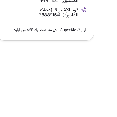
المسبق):
*999*15#
كود الإشتراك (عملاء
الفاتوره):
*888*15#
لو باقة Super Kix مش متجددة ليك 625 ميجابايت