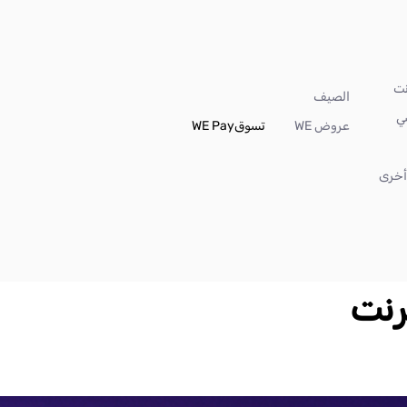
الصيف
ي
عروض WE
تسوق
WE Pay
خرى