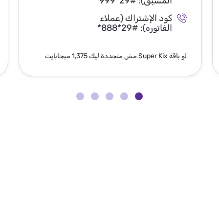
المسبق):
*999*29#
كود الإشتراك (عملاء
الفاتوره):
*888*29#
لو باقة Super Kix مش متجددة ليك 1,375 ميجابايت