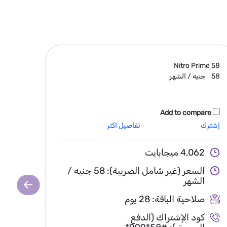
ime
105
Nitro Prime
58
58
جنيه / الشهر
105
ج
are
Add to compare
إشترك
تفاصيل اكتر
إشترك
4,062 ميجابايت
812
السعر (غير شامل الضريبة):
58 جنيه /
الشهر
ا
صلاحية الباقة:
28 يوم
صل
كود الإشتراك (الدفع
ك