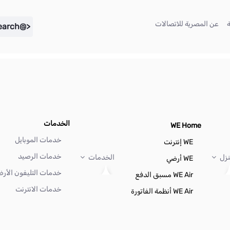
(current)
(current)
عن المصرية للاتصالات
<@liferay.language key="search" />
الخدمات
WE Home
خدمات الموبايل
WE إنترنت
خدمات الرصيد
نزل
الخدمات
WE أرضي
خدمات التليفون الأر
WE Air مسبق الدفع
خدمات الانترنت
WE Air أنظمة الفاتورة