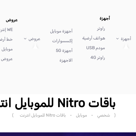
أجهزة
عروض
راوتر
WE إنترنت
أجهزة موبايل
هواتف أرضية
أجهزة
عروض
خط أرض
إكسسوارات
مودم USB
موبايل
أجهزة 5G
راوتر 4G
عروض أ
الاجهزة
باقات Nitro للموبايل انترنت
(
شخصي
-
موبايل
-
باقات Nitro للموبايل انترنت
)