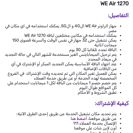
WE Air 1270
التفاصيل:
جهاز الراوتر WE Air ال4G و ال5G, يمكنك استخدامه في اي مكان في
مصر.
يمكنك استخدامه في مكانين مختلفين لباقة WE Air 1270
يمكن تشغيل حتى 32 جهاز في نفس الوقت والسرعة قصوى 150
ميجابت/ثانية
الباقة تجدد تلقائيا كل 30 يوم
يتم ترحيل الميجابايتس الغير مستخدمة للشهر التالي في حالة التجديد
في ميعاد المحدد
عند انتهاء الباقة الأساسية يمكن التجديد المبكر أو الإشترك في أي
من الباقات الإضافية
يمكن للعميل تغير المكان التي تم تحديده وقت الإشتراك في الفروع
المخصصة لهذه الخدمة أو عن طريق خدمة العملاء
يتم خصم خصم 1 ميجابايت من الباقة لكل 1 ميجابايت استخدام علي
كل المواقع طوال اليوم
تطبق الشروط و الأحكام
كيفية الإشتراك:
يتم تحديد مكان تشغيل الخدمة عن طريق إحدى الطرق الآتية:
عن طريق موقعنا،
أضغط هنا
الإتصال بخدمة العملاء 111
أون لاين شات علي موقعنا
زيارة أحد فروعنا