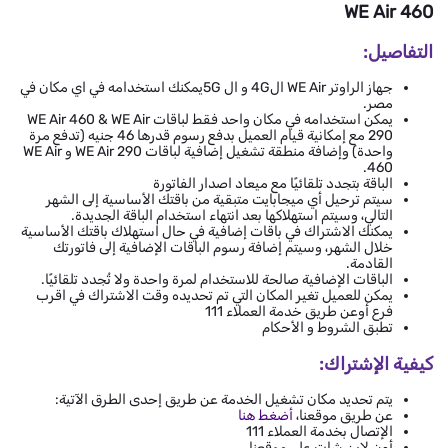
WE Air 460
التفاصيل:
جهاز الراوتر WE Air ال4G و ال 5Gيمكنك استخدامه في اي مكان في
مصر.
يمكن استخدامه في مكان واحد فقط لباقات WE Air 460 & WE Air
290 مع إمكانية قيام العميل بدفع رسوم قدرها 46 جنيه (تدفع مرة
واحدة) وإضافة منطقة تشغيل إضافية لباقات WE Air 290 و WE Air
460.
الباقة بتجدد تلقائيًا مع ميعاد اصدار الفاتورة
سيتم ترحيل أي ميجابايت متبقية من باقتك الأساسية إلى الشهر
التالي، وسيتم استهلاكها بعد انتهاء استخدام الباقة الجديدة.
يمكنك الاشتراك في باقات إضافية في حال استهلاك باقتك الأساسية
خلال الشهر، وسيتم إضافة رسوم الباقات الإضافية إلى فاتورتك
القادمة.
الباقات الإضافية صالحة للاستخدام لمرة واحدة ولا تُجدد تلقائيًا.
يمكن للعميل تغير المكان التي تم تحديده وقت الاشتراك في اقرب
فرع أوعن طريق خدمة العملاء 111
تطبق الشروط و الأحكام
كيفية الإشتراك:
يتم تحديد مكان تشغيل الخدمة عن طريق إحدى الطرق الآتية:
عن طريق موقعنا،
أضغط هنا
الإتصال بخدمة العملاء 111
أون لاين شات علي موقعنا