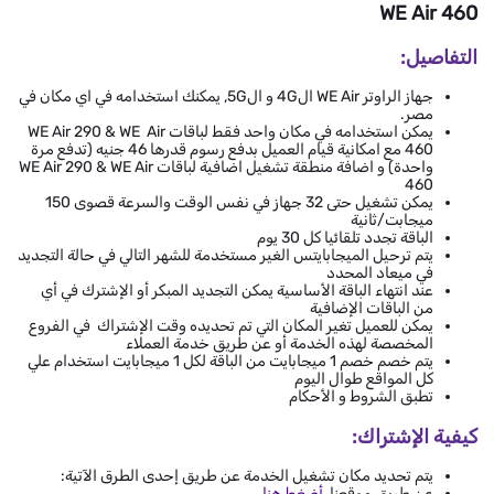
WE Air 460
التفاصيل:
جهاز الراوتر WE Air ال4G و ال5G, يمكنك استخدامه في اي مكان في
مصر.
يمكن استخدامه في مكان واحد فقط لباقات WE Air 290 & WE Air
460 مع امكانية قيام العميل بدفع رسوم قدرها 46 جنيه (تدفع مرة
واحدة) و اضافة منطقة تشغيل اضافية لباقات WE Air 290 & WE Air
460
يمكن تشغيل حتى 32 جهاز في نفس الوقت والسرعة قصوى 150
ميجابت/ثانية
الباقة تجدد تلقائيا كل 30 يوم
يتم ترحيل الميجابايتس الغير مستخدمة للشهر التالي في حالة التجديد
في ميعاد المحدد
عند انتهاء الباقة الأساسية يمكن التجديد المبكر أو الإشترك في أي
من الباقات الإضافية
يمكن للعميل تغير المكان التي تم تحديده وقت الإشتراك في الفروع
المخصصة لهذه الخدمة أو عن طريق خدمة العملاء
يتم خصم خصم 1 ميجابايت من الباقة لكل 1 ميجابايت استخدام علي
كل المواقع طوال اليوم
تطبق الشروط و الأحكام
كيفية الإشتراك:
يتم تحديد مكان تشغيل الخدمة عن طريق إحدى الطرق الآتية:
عن طريق موقعنا،
أضغط هنا