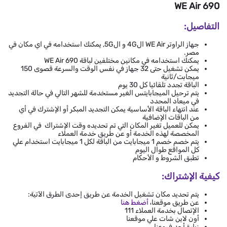
WE Air 690
التفاصيل:
جهاز الراوتر WE Air ال4G و ال5G, يمكنك استخدامه في اي مكان في
مصر.
يمكنك استخدامه في مكانين مختلفين لباقة WE Air 690
يمكن تشغيل حتى 32 جهاز في نفس الوقت والسرعة قصوى 150
ميجابت/ثانية
الباقة تجدد تلقائيا كل 30 يوم
يتم ترحيل الميجابايتس الغير مستخدمة للشهر التالي في حالة التجديد
في ميعاد المحدد
عند انتهاء الباقة الأساسية يمكن التجديد المبكر أو الإشترك في أي
من الباقات الإضافية
يمكن للعميل تغير المكان التي تم تحديده وقت الإشتراك في الفروع
المخصصة لهذه الخدمة أو عن طريق خدمة العملاء
يتم خصم خصم 1 ميجابايت من الباقة لكل 1 ميجابايت استخدام علي
كل المواقع طوال اليوم
تطبق الشروط و الأحكام
كيفية الإشتراك:
يتم تحديد مكان تشغيل الخدمة عن طريق إحدى الطرق الآتية:
عن طريق موقعنا،
أضغط هنا
الإتصال بخدمة العملاء 111
أون لاين شات علي موقعنا
زيارة أحد فروعنا