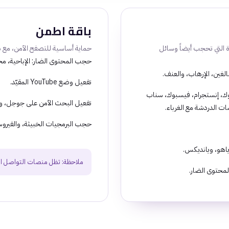
باقة اطمن
ة التي تحجب أيضاً وسائل
حماية أساسية للتصفح الآمن، مع ب
حجب المحتوى الضار: الإباحية، محت
لغين، الإرهاب، والعنف.
تفعيل وضع YouTube المقيّد.
ك، إنستجرام، فيسبوك، سناب
تفعيل البحث الآمن على جوجل، وب
ت الدردشة مع الغرباء.
حجب البرمجيات الخبيثة، والفيروس
اهو، ويانديكس.
ملاحظة: تظل منصات التواصل الا
لمحتوى الضار.