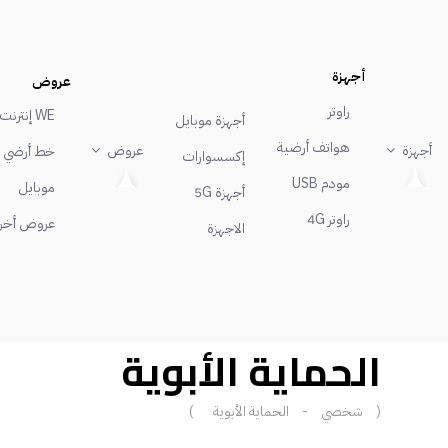
أجهزة
عروض
راوتر
WE إنترنت
أجهزة موبايل
هواتف أرضية
أجهزة
عروض
خط أرضي
إكسسوارات
مودم USB
موبايل
أجهزة 5G
راوتر 4G
عروض أخر
الاجهزة
الحماية الأبوية
(
شخصي
-
الحماية الأبوية
)