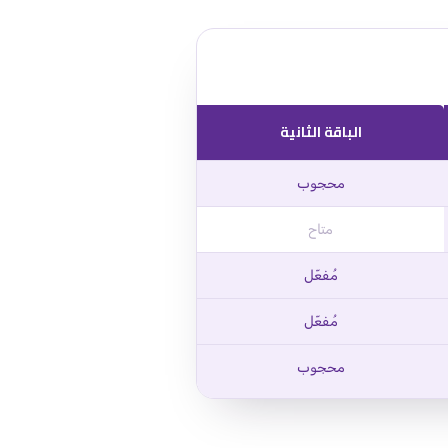
الباقة الثانية
محجوب
متاح
مُفعّل
مُفعّل
محجوب