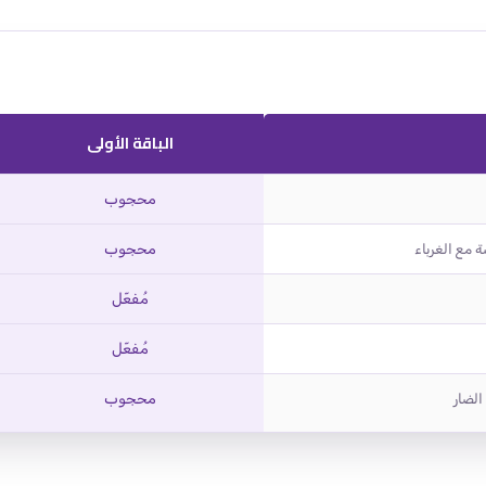
الباقة الأولى
محجوب
محجوب
 مع الغرباء
مُفعّل
مُفعّل
محجوب
الضار