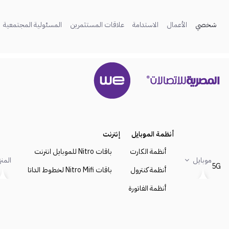
تخطي إلى المحتوى الرئيسي
(current)
(current)
(current)
(current)
(current)
شخصي
الأعمال
الاستدامة
علاقات المستثمرين
المسئولية المجتمعية
أنظمة الموبايل
إنترنت
أنظمة الكارت
باقات Nitro للموبايل انترنت
موبايل
المن
5G
أنظمة كنترول
باقات Nitro Mifi لخطوط الداتا
أنظمة الفاتورة