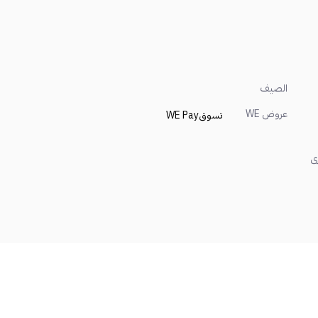
الصيف
عروض WE
تسوق
WE Pay
ى