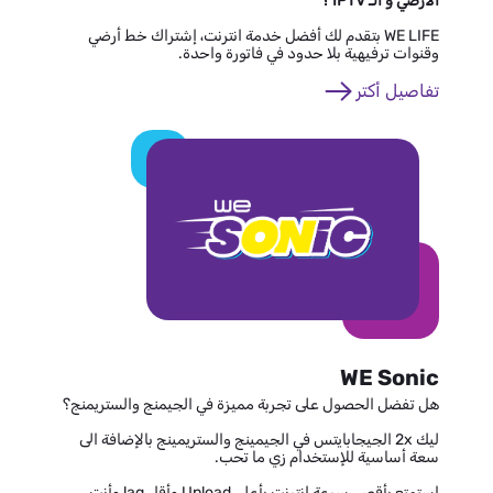
الأرضي و الـ IPTV ؟
WE LIFE بتقدم لك أفضل خدمة انترنت، إشتراك خط أرضي
وقنوات ترفيهية بلا حدود في فاتورة واحدة.
تفاصيل أكتر
WE Sonic
هل تفضل الحصول على تجربة مميزة في الجيمنج والستريمنج؟
ليك 2x الجيجابايتس في الجيمينج والستريمينج بالإضافة الى
سعة أساسية للإستخدام زي ما تحب.
استمتع بأقصى سرعة إنترنت بأعلى Upload وأقل lag وأنت