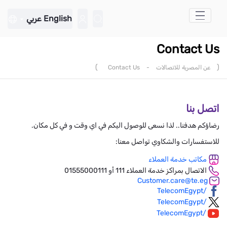
تخطي إلى المحتوى الرئيسي
English
عربي
Contact Us
)
(
عن المصرية للاتصالات
-
Contact Us
اتصل بنا
رضاؤكم هدفنا.. لذا نسعى للوصول اليكم في اي وقت و في كل مكان.
للاستفسارات والشكاوي تواصل معنا:
مكاتب خدمة العملاء
الاتصال بمراكز خدمة العملاء 111 أو 01555000111
Customer.care@te.eg
/TelecomEgypt
/TelecomEgypt
/TelecomEgypt