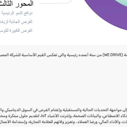
مواجهة التحديات الحالية والمستقبلية وإغتنام الفرص في السوق الديناميكي والت
أحدث التقنيات، مثل الجيل الخامس 5G، والحوسبة السحابية، والذ
ت، والأداء المالي، ورضا العملاء ، وتعزيز ولائهم للعلامة التجارية، وإستدامة الأعما