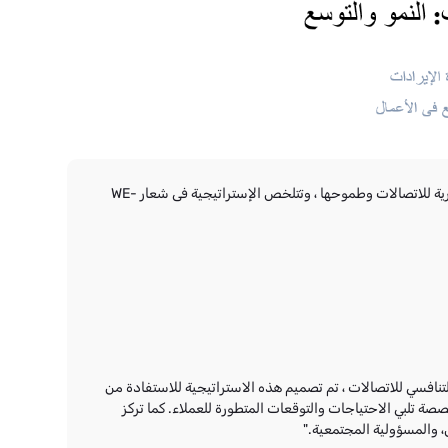
تتكون استراتيجية الشركة المصرية للاتصالات للأعوام الثلاثة القادمة (WE DRIVE) من ستة أعمده رئيسية والتى تعكس القيم الأساسية للشركة المصرية للاتصالات وطموحها ، وتتلخص الإستراتيجية فى شعار WE-
نافسي للاتصالات ، تم تصميم هذه الاستراتيجية للاستفادة من
كاء الاصطناعي، والبيانات الضخمة، وإنترنت الأشياء IoT، لتقديم حلول مبتكرة ومخصصة تلبي الاحتياجات والتوقعات المتطورة للعملاء. كما تركز
ل، والمسؤولية المجتمعية."