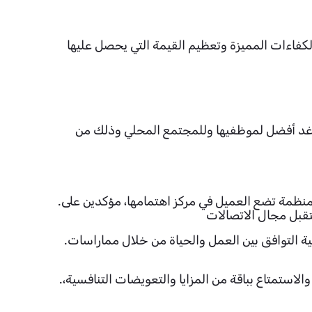
فاءات المميزة وتعظيم القيمة التي يحصل عليها
ء غد أفضل لموظفيها وللمجتمع المحلي وذلك من
.القيمة الوظيفية للموظفين في الشركة المصرية للاتصالات مصممة لجذب والاحتفاظ بأفضل الكوادر. نحن نفخر بكوننا منظمة تضع العميل في مركز اهتمامها، مؤكدين على
تقبل مجال الاتصالات
.كما نعطي الأولوية لنمو وتطوير المسار الوظيفي للموظفين من خلال توفير فرص مستمرة للتعلم. ويظهر التزامنا في أهمية التوافق بين العمل والحياة من خلال مماراسات
.كجزء من الشركة المصرية للاتصالات، ستتاح لك الفرصة للتفاعل مع أحدث التقنيات، والنمو في ثقافة تعاونية ومتغيرة، والاستمتاع بباقة من المزايا والتعويضات التنافسية،