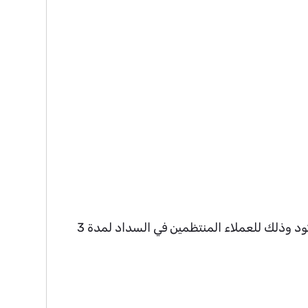
سوف يصل للعميل رسالة نصية تتضمن الكود واسم التاجر و صلاحية كوبون الخصم وكيفية استخدام الكود وذلك للعملاء المنتظمين في السداد لمدة 3