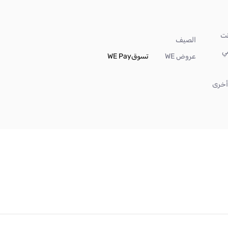
الصيف
ي
عروض WE
تسوق
WE Pay
خرى