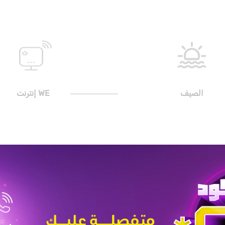
الصيف
WE إنترنت