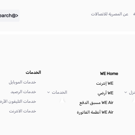
(current)
(current)
عن المصرية للاتصالات
<@liferay.language key="search" />
الخدمات
WE Home
خدمات الموبايل
WE إنترنت
خدمات الرصيد
نزل
الخدمات
WE أرضي
خدمات التليفون الأر
WE Air مسبق الدفع
خدمات الانترنت
WE Air أنظمة الفاتورة