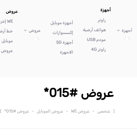
أجهزة
عروض
راوتر
WE إنترنت
أجهزة موبايل
هواتف أرضية
أجهزة
عروض
خط أرض
إكسسوارات
مودم USB
موبايل
أجهزة 5G
راوتر 4G
عروض أ
الاجهزة
عروض #015*
(
شخصى
-
عروض WE
-
عروض الموبايل
-
عروض #015*
)