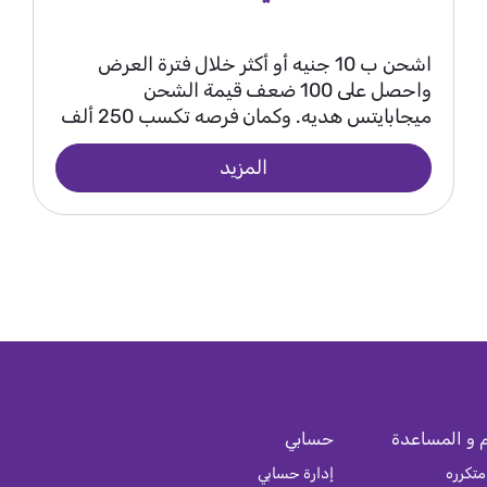
اشحن ب 10 جنيه أو أكثر خلال فترة العرض
واحصل على 100 ضعف قيمة الشحن
ميجابايتس هديه. وكمان فرصه تكسب 250 ألف
جنيه كل أسبوعين أو 2 مليون جنيه الجايزه
المزيد
الكبرى في نهاية العرض.
 و المساعدة
حسابي
متكرره
إدارة حسابي