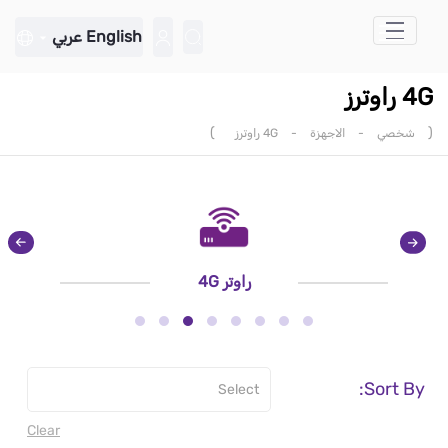
تخطي إلى المحتوى الرئيسي
English
عربي
4G راوترز
)
(
شخصي
-
الاجهزة
-
4G راوترز
راوتر 4G
Sort By:
Clear