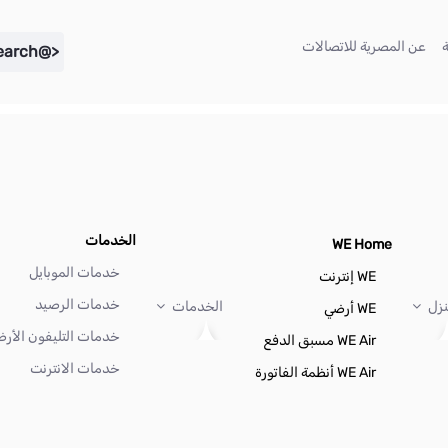
(current)
(current)
عن المصرية للاتصالات
<@liferay.language key="search" />
الخدمات
WE Home
خدمات الموبايل
WE إنترنت
خدمات الرصيد
نزل
الخدمات
WE أرضي
خدمات التليفون الأر
WE Air مسبق الدفع
خدمات الانترنت
WE Air أنظمة الفاتورة