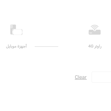
راوتر 4G
أجهزة موبايل
Clear