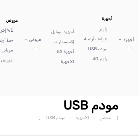
أجهزة
عروض
راوتر
WE إنترنت
أجهزة موبايل
هواتف أرضية
أجهزة
عروض
خط أرض
إكسسوارات
مودم USB
موبايل
أجهزة 5G
راوتر 4G
عروض أ
الاجهزة
مودم USB
(
شخصي
-
الاجهزة
-
مودم USB
)