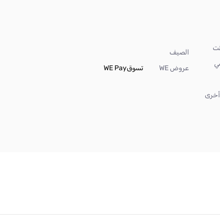
الصيف
ي
عروض WE
تسوق
WE Pay
خرى