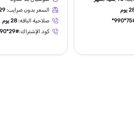
 يوم
السعر بدون ضرايب:
29 جنيه/ش
*990*75
صلاحية الباقه:
28 يوم
كود الإشتراك:
990*29#