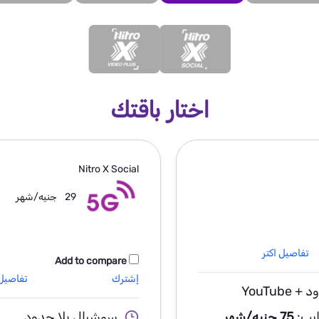
اختار باقتك
Nitro X
Social
29
جنيه/شهر
تفاصيل اكتر
Add to compare
إشترك
تفاصيل 
YouTub
ايب:
75 جنيه/شهر
سوشيال بلا حدود