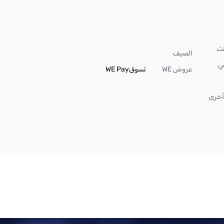
الصيف
ي
عروض WE
تسوق
WE Pay
خرى