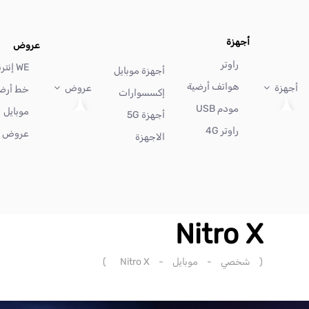
أجهزة
عروض
راوتر
WE إنترنت
أجهزة موبايل
هواتف أرضية
أجهزة
عروض
خط أرض
إكسسوارات
مودم USB
موبايل
أجهزة 5G
راوتر 4G
عروض أ
الاجهزة
Nitro X
(
شخصي
-
موبايل
-
Nitro X
)