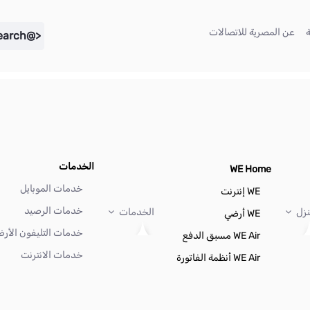
(current)
(current)
عن المصرية للاتصالات
<@liferay.language key="search" />
الخدمات
WE Home
خدمات الموبايل
WE إنترنت
خدمات الرصيد
نزل
الخدمات
WE أرضي
خدمات التليفون الأر
WE Air مسبق الدفع
خدمات الانترنت
WE Air أنظمة الفاتورة