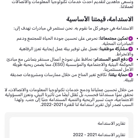
ونسعى جاهدين لتقديم أحدث خدمات تكنولوجيا المعلومات والاتصالات
لعملائنا.
الاستدامة، قيمتنا الأساسية
الاستدامة هي جوهر كل ما نقوم به. نحن نستثمر في مبادرات تهدف إلى:
تمكين مجتمعاتنا:
نحرص على تحسين جودة الحياة للمجتمع ودعم
المبادرات المحلية.
مشاركة موظفينا:
نعمل على توفير بيئة عمل إيجابية تعزز الرفاهية
والانخراط.
دفع النمو المستدام:
نحافظ على نموذج أعمال مستقر يتماشى مع مبادئ
الحوكمة البيئية والاجتماعية والمؤسسية (ESG)، مما يضمن ربحية طويلة
الأجل لمستثمرينا.
حماية بيئتنا:
نكافح تغير المناخ من خلال ممارسات ومشروعات صديقة
للبيئة.
من خلال تحسين عملياتنا ودمج خدمات تكنولوجيا المعلومات والاتصالات، لا
نحقق نموًا مستدامًا فحسب، بل نُقلل أيضًا من تأثيرنا البيئي، ونعزز المسؤولية
الاجتماعية، حيث تسير الربحية والتنمية المستدامة جنبًا إلى جنب. ولهذا
السبب نُصدر أول تقرير استدامة لنا للفترة 2021-2022.
تقارير الاستدامة
تقارير الاستدامة 2021 - 2022