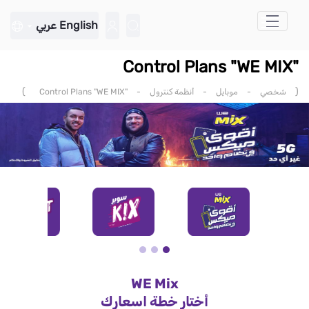
تخطي إلى المحتوى الرئيسي
English
عربي
"Control Plans "WE MIX
)
(
شخصي
-
موبايل
-
أنظمة كنترول
-
"Control Plans "WE MIX
WE Mix
أختار خطة اسعارك