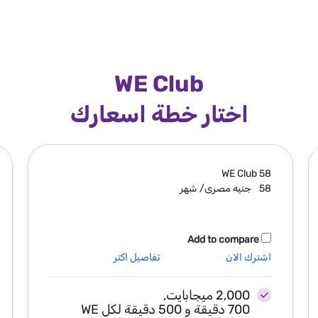
WE Club
اختار خطة اسعارك
WE Club
58
58
جنيه مصرى/ شهر
Add to compare
اشترك الان
تفاصيل اكتر
2,000 ميجابايت,
700 دقيقة و 500 دقيقة لكل WE