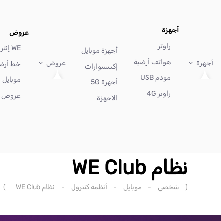
أجهزة
عروض
راوتر
WE إنترنت
أجهزة موبايل
هواتف أرضية
أجهزة
عروض
خط أرض
إكسسوارات
مودم USB
موبايل
أجهزة 5G
راوتر 4G
عروض أ
الاجهزة
نظام WE Club
(
شخصي
-
موبايل
-
أنظمة كنترول
-
نظام WE Club
)