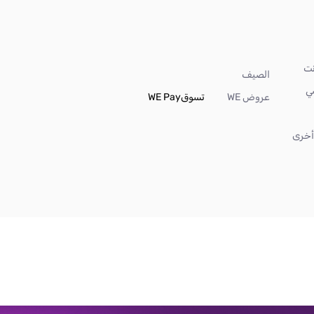
الصيف
ي
عروض WE
تسوق
WE Pay
خرى