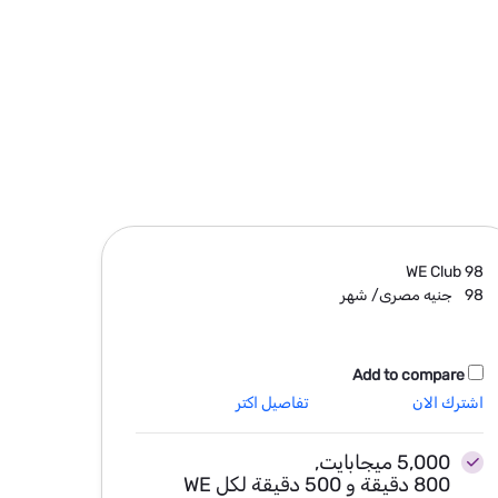
lub
150
WE Club
98
98
جنيه مصرى/ شهر
150
ج
pare
Add to compare
اشترك الان
تفاصيل اكتر
اشترك ا
5,000 ميجابايت,
800 دقيقة و 500 دقيقة لكل WE