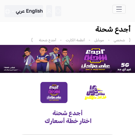
تخطي إلى المحتوى الرئيسي
English
عربي
أجدع شحنة
)
(
شخصي
-
موبايل
-
أنظمة الكارت
-
أجدع شحنة
أجدع شحنة
اختار خطة أسعارك