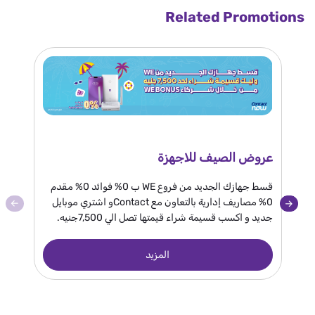
Related Promotions
عروض الصيف للاجهزة
عرض
قسط جهازك الجديد من فروع WE ب 0% فوائد 0% مقدم
0% مصاريف إدارية بالتعاون مع Contactو اشتري موبايل
جديد و اكسب قسيمة شراء قيمتها تصل الي 7,500جنيه.
و 2 مليون جنيه الجائزة كبرى.
المزيد