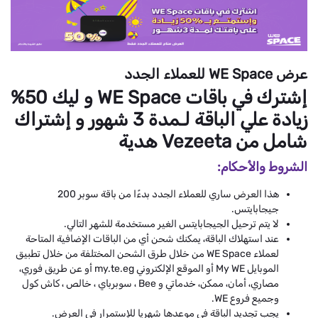
عرض WE Space للعملاء الجدد
إشترك في باقات WE Space و ليك 50%
زيادة علي الباقة لـمدة 3 شهور و إشتراك
شامل من Vezeeta هدية
الشروط والأحكام:
هذا العرض ساري للعملاء الجدد بدءًا من باقة سوبر 200
جيجابايتس.
لا يتم ترحيل الجيجابايتس الغير مستخدمة للشهر التالي.
عند استهلاك الباقة، يمكنك شحن أي من الباقات الإضافية المتاحة
لعملاء WE Space من خلال طرق الشحن المختلفة من خلال تطبيق
الموبايل My WE أو الموقع الإلكتروني my.te.eg أو عن طريق فوري،
مصاري، أمان، ممكن، خدماتي و Bee ، سوبرباي ، خالص ، كاش كول
وجميع فروع WE.
يجب تجديد الباقة في موعدها شهريا للإستمرار في العرض.