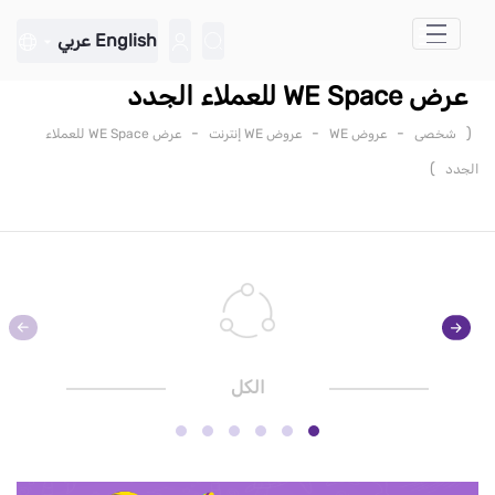
تخطي إلى المحتوى الرئيسي
English
عربي
عرض WE Space للعملاء الجدد
-
-
-
(
شخصى
عروض WE
عروض WE إنترنت
عرض WE Space للعملاء
)
الجدد
الكل