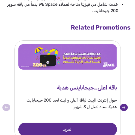
خدمة شامل من فيزيتا متاحة لعملاء WE Space بدءاً من باقة سوبر
200 جيجابايت.
Related Promotions
باقة اعلي…جيجابايتس هدية
عرض h
حول إنترنت البيت لباقة أعلي و ليك لحد 200 جيجابايت
هدية لمدة تصل ل 3 شهور
100 جيجابايت شهريا 
المزيد