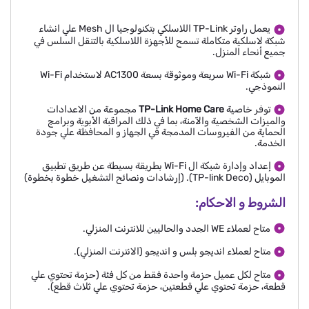
يعمل راوتر TP-Link اللاسلكي بتكنولوجيا ال Mesh علي انشاء
شبكة لاسلكية متكاملة تسمح للأجهزة اللاسلكية بالتنقل السلس في
جميع أنحاء المنزل.
شبكة Wi-Fi سريعة وموثوقة بسعة AC1300 لاستخدام Wi-Fi
النموذجي.
توفر خاصية
TP-Link Home Care
مجموعة من الاعدادات
والميزات الشخصية والآمنة، بما في ذلك المراقبة الأبوية وبرامج
الحماية من الفيروسات المدمجة في الجهاز و المحافظة علي جودة
الخدمة.
إعداد وإدارة شبكة ال Wi-Fi بطريقة بسيطة عن طريق تطبيق
الموبايل (TP-link Deco). (إرشادات ونصائح التشغيل خطوة بخطوة)
الشروط و الاحكام:
متاح لعملاء WE الجدد والحاليين للانترنت المنزلي.
متاح لعملاء انديجو بلس و انديجو (الانترنت المنزلي).
متاح لكل عميل حزمة واحدة فقط من كل فئة (حزمة تحتوي علي
قطعة، حزمة تحتوي علي قطعتين، حزمة تحتوي علي ثلاث قطع).