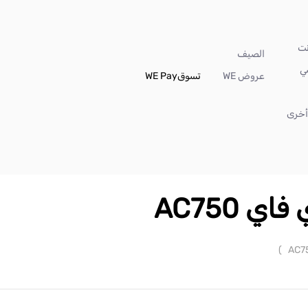
الصيف
ي
عروض WE
تسوق
WE Pay
خرى
 AC750
)