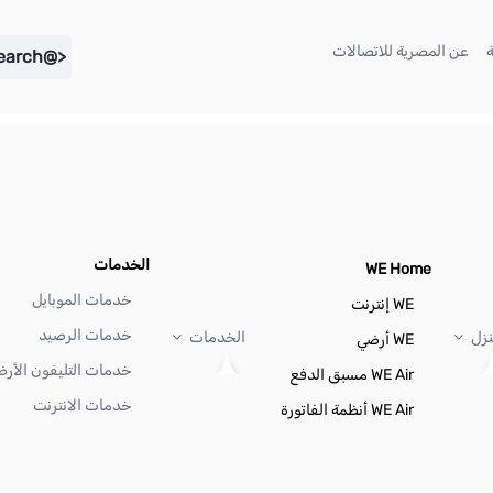
(current)
(current)
عن المصرية للاتصالات
<@liferay.language key="search" />
الخدمات
WE Home
خدمات الموبايل
WE إنترنت
خدمات الرصيد
نزل
الخدمات
WE أرضي
خدمات التليفون الأر
WE Air مسبق الدفع
خدمات الانترنت
WE Air أنظمة الفاتورة