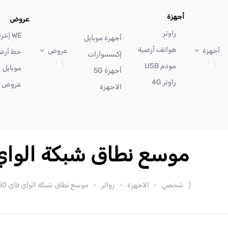
أجهزة
عروض
راوتر
WE إنترنت
أجهزة موبايل
هواتف أرضية
أجهزة
عروض
خط أرض
إكسسوارات
مودم USB
موبايل
أجهزة 5G
راوتر 4G
عروض أ
الاجهزة
موسع نطاق شبكة الواي فاي
(
شخصي
-
الاجهزة
-
رواتر
-
موسع نطاق شبكة الواي فاي AC750