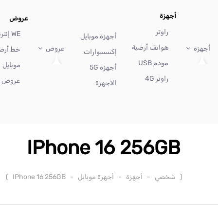
أجهزة
عروض
راوتر
WE إنترنت
أجهزة موبايل
هواتف أرضية
أجهزة
عروض
خط أرض
إكسسوارات
مودم USB
موبايل
أجهزة 5G
راوتر 4G
عروض أ
الاجهزة
IPhone 16 256GB
(
شخصي
-
أجهزة
-
أجهزة موبايل
-
IPhone 16 256GB
)