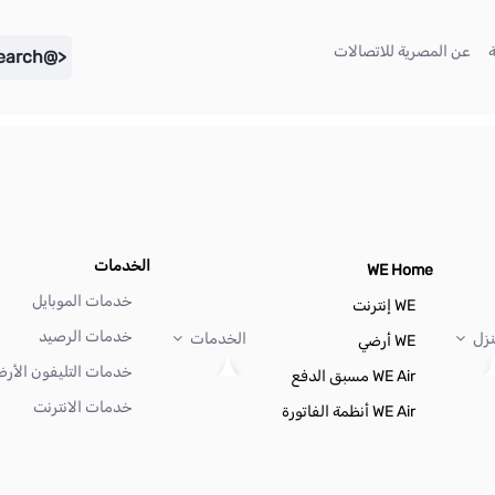
(current)
(current)
عن المصرية للاتصالات
<@liferay.language key="search" />
الخدمات
WE Home
خدمات الموبايل
WE إنترنت
خدمات الرصيد
نزل
الخدمات
WE أرضي
خدمات التليفون الأر
WE Air مسبق الدفع
خدمات الانترنت
WE Air أنظمة الفاتورة