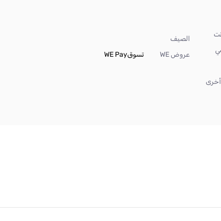
الصيف
ي
عروض WE
تسوق
WE Pay
خرى