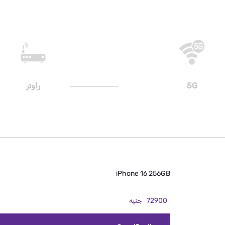
5G
راوتر
iPhone 16 256GB
72900
جنيه