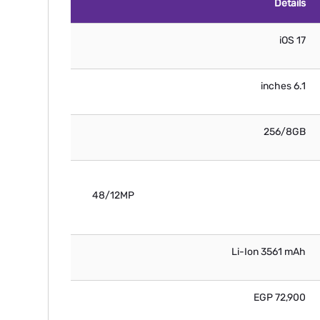
Details
iOS 17
6.1 inches
256/8GB
48/12MP
Li-Ion 3561 mAh
72,900 EGP