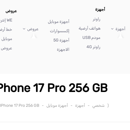
أجهزة
عروض
راوتر
WE إنترنت
أجهزة موبايل
هواتف أرضية
أجهزة
عروض
خط أرض
إكسسوارات
مودم USB
موبايل
أجهزة 5G
راوتر 4G
عروض أ
الاجهزة
Phone 17 Pro 256 GB
(
شخصي
-
أجهزة
-
أجهزة موبايل
-
IPhone 17 Pro 256 GB