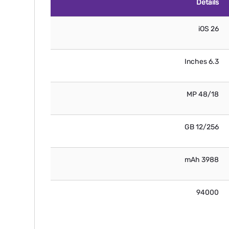
Details
iOS 26
6.3 Inches
48/18 MP
12/256 GB
3988 mAh
94000