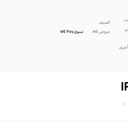
الصيف
ي
عروض WE
تسوق
WE Pay
خرى
I
)