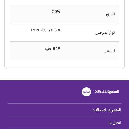
20W
أخري
TYPE-C TYPE-A
نوع الموصل
849 جنيه
السعر
المصريه للاتصالات
اتصل بنا