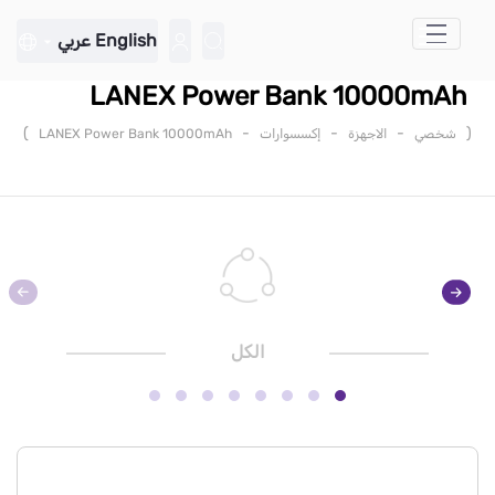
تخطي إلى المحتوى الرئيسي
English
عربي
LANEX Power Bank 10000mAh
)
-
-
-
(
شخصي
الاجهزة
إكسسوارات
LANEX Power Bank 10000mAh
الكل