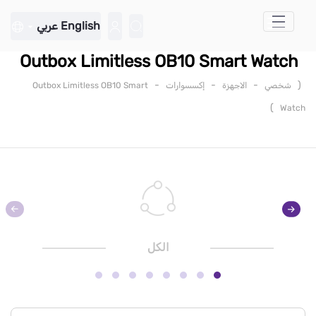
تخطي إلى المحتوى الرئيسي
English
عربي
Outbox Limitless OB10 Smart Watch
-
-
-
(
شخصي
الاجهزة
إكسسوارات
Outbox Limitless OB10 Smart
)
Watch
الكل