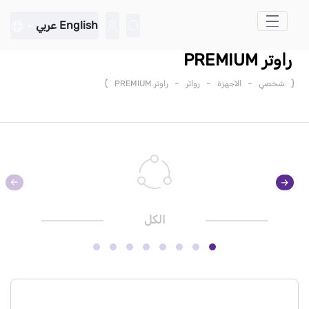
تخطي إلى المحتوى الرئيسي
English
عربي
راوتر PREMIUM
)
-
-
-
(
شخصي
الاجهزة
رواتر
راوتر PREMIUM
الكل