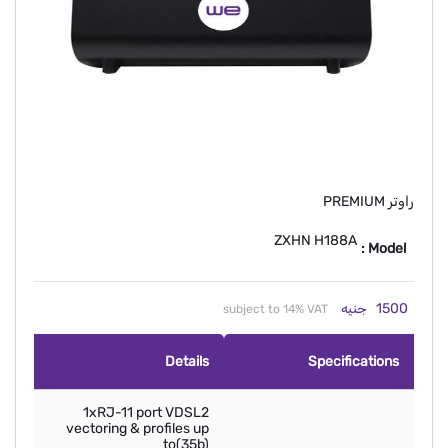
راوتر PREMIUM
ZXHN H188A
Model :
1500
جنيه
subject to 14% VAT
Details
Specifications
1xRJ-11 port VDSL2
vectoring & profiles up
to(35b)