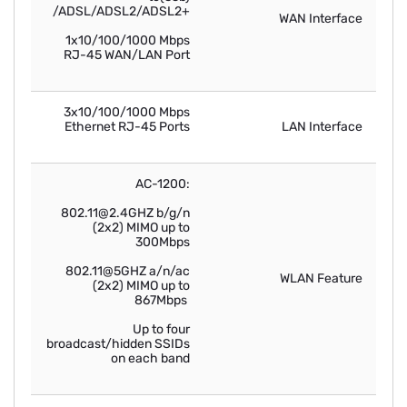
/ADSL/ADSL2/ADSL2+
WAN Interface
1x10/100/1000 Mbps
RJ-45 WAN/LAN Port
3x10/100/1000 Mbps
Ethernet RJ-45 Ports
LAN Interface
AC-1200:
802.11@2.4GHZ b/g/n
(2x2) MIMO up to
300Mbps
802.11@5GHZ a/n/ac
WLAN Feature
(2x2) MIMO up to
867Mbps
Up to four
broadcast/hidden SSIDs
on each band