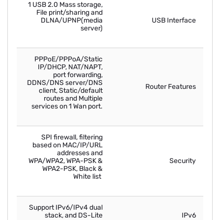
1 USB 2.0 Mass storage,
File print/sharing and
DLNA/UPNP(media
USB Interface
server)
PPPoE/PPPoA/Static
IP/DHCP, NAT/NAPT,
port forwarding,
DDNS/DNS server/DNS
Router Features
client, Static/default
routes and Multiple
services on 1 Wan port.
SPI firewall, filtering
based on MAC/IP/URL
addresses and
WPA/WPA2, WPA-PSK &
Security
WPA2-PSK, Black &
White list
Support IPv6/IPv4 dual
stack, and DS-Lite
IPv6