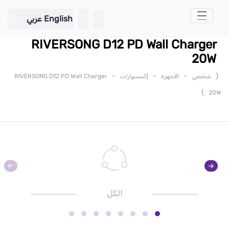
تخطي إلى المحتوى الرئيسي
English
عربي
RIVERSONG D12 PD Wall Charger
20W
-
-
-
(
شخصي
الاجهزة
إكسسوارات
RIVERSONG D12 PD Wall Charger
)
20W
الكل