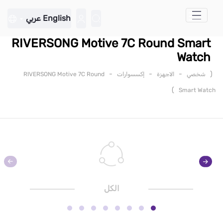
تخطي إلى المحتوى الرئيسي
English
عربي
RIVERSONG Motive 7C Round Smart
Watch
-
-
-
(
شخصي
الاجهزة
إكسسوارات
RIVERSONG Motive 7C Round
)
Smart Watch
الكل