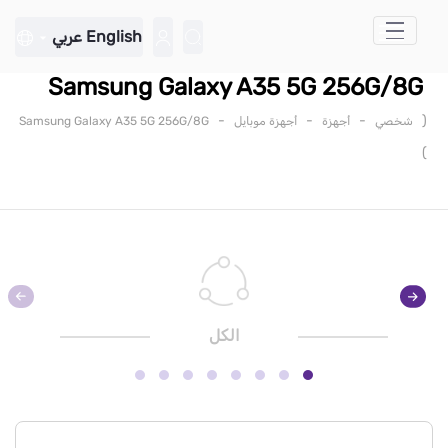
تخطي إلى المحتوى الرئيسي
English
عربي
Samsung Galaxy A35 5G 256G/8G
-
-
-
(
شخصي
أجهزة
أجهزة موبايل
Samsung Galaxy A35 5G 256G/8G
)
الكل