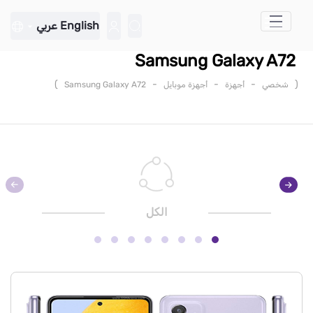
تخطي إلى المحتوى الرئيسي
English
عربي
Samsung Galaxy A72
)
-
-
-
(
شخصي
أجهزة
أجهزة موبايل
Samsung Galaxy A72
الكل