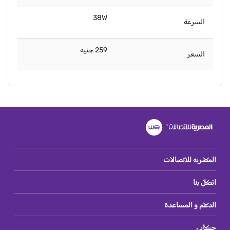
38W
السرعة
259 جنيه
السعر
المصريه للاتصالات
اتصل بنا
الدعم و المساعدة
حسابي