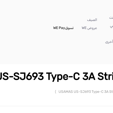
الصيف
ي
عروض WE
تسوق
WE Pay
خرى
-SJ693 Type-C 3A Stri
)
USAMAS US-SJ693 Type-C 3A Str