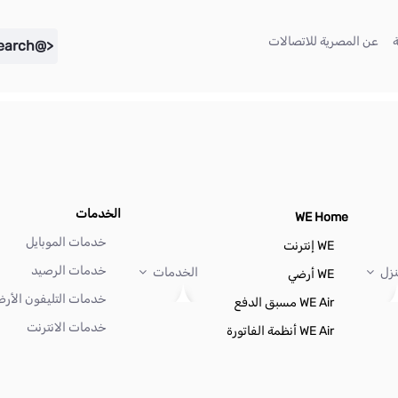
(current)
(current)
عن المصرية للاتصالات
<@liferay.language key="search" />
الخدمات
WE Home
خدمات الموبايل
WE إنترنت
خدمات الرصيد
نزل
الخدمات
WE أرضي
خدمات التليفون الأر
WE Air مسبق الدفع
خدمات الانترنت
WE Air أنظمة الفاتورة