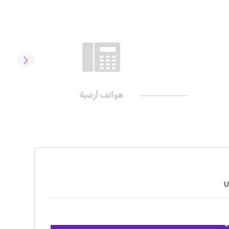
هواتف أرضية
U