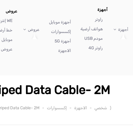
أجهزة
عروض
راوتر
WE إنترنت
أجهزة موبايل
هواتف أرضية
أجهزة
عروض
خط أرض
إكسسوارات
مودم USB
موبايل
أجهزة 5G
راوتر 4G
عروض أ
الاجهزة
ped Data Cable- 2M
(
شخصي
-
الاجهزة
-
إكسسوارات
-
iped Data Cable- 2M