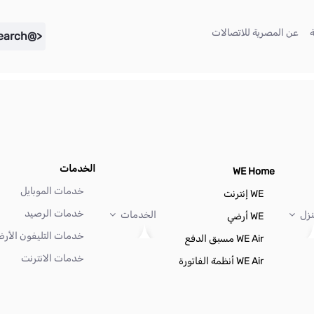
(current)
(current)
عن المصرية للاتصالات
<@liferay.language key="search" />
الخدمات
WE Home
خدمات الموبايل
WE إنترنت
خدمات الرصيد
نزل
الخدمات
WE أرضي
خدمات التليفون الأر
WE Air مسبق الدفع
خدمات الانترنت
WE Air أنظمة الفاتورة