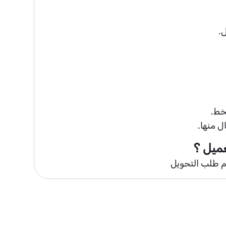
ل.
ل منها.
ميل ؟
م طلب التحويل