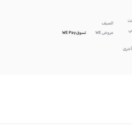
الصيف
ي
عروض WE
تسوق
WE Pay
خرى