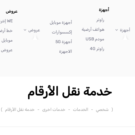
أجهزة
عروض
راوتر
WE إنترنت
أجهزة موبايل
هواتف أرضية
أجهزة
عروض
خط أرض
إكسسوارات
مودم USB
موبايل
أجهزة 5G
راوتر 4G
عروض أ
الاجهزة
خدمة نقل الأرقام
(
شخصي
-
الخدمات
-
خدمات اخرى
-
خدمة نقل الأرقام
)